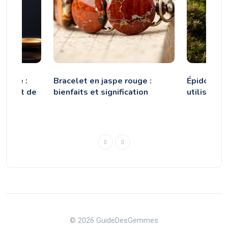
hyste :
Bracelet en jaspe rouge :
Épidote : p
onie et de
bienfaits et signification
utilisatio
© 2026 GuideDesGemmes