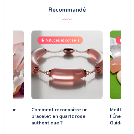
Recommandé
🧠 Astuces et conseils
🧠 Astuc
ux pour
Comment reconnaître un
Meilleurs 
 soi
bracelet en quartz rose
l’Énergie 
authentique ?
Guide Com