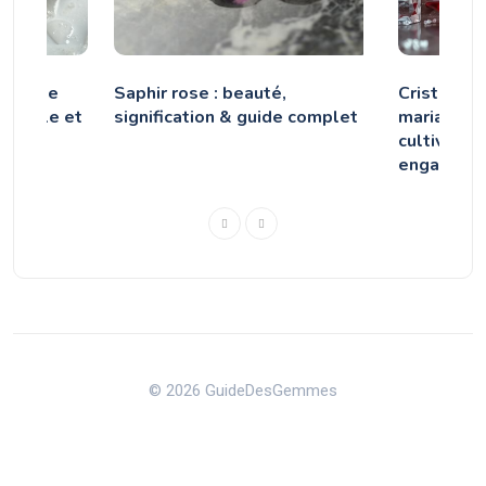
erres de
Saphir rose : beauté,
Cristaux p
: opale et
signification & guide complet
mariage —
cultiver t
engageme
© 2026 GuideDesGemmes