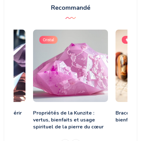
Recommandé
Cristal
🧠 Astuc
our guérir
Propriétés de la Kunzite :
Bracelet e
de
vertus, bienfaits et usage
bienfaits e
spirituel de la pierre du cœur