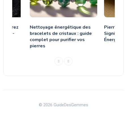
découvrez
Nettoyage énergétique des
Pierre de 
 ultra-
bracelets de cristaux : guide
Significat
complet pour purifier vos
Énergétiq
pierres
© 2026 GuideDesGemmes