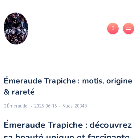
Émeraude Trapiche : motis, origine
& rareté
Émeraude
2025-06-16
Vues: 20348
Émeraude Trapiche : découvrez
sa beauté unique et fascinante