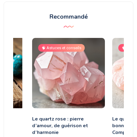
Recommandé
🧠 Astuces et conseils
🧠 Astuc
se :
Le quartz rose : pierre
Le quartz 
ide
d’amour, de guérison et
bonne pier
d’harmonie
Compatibil