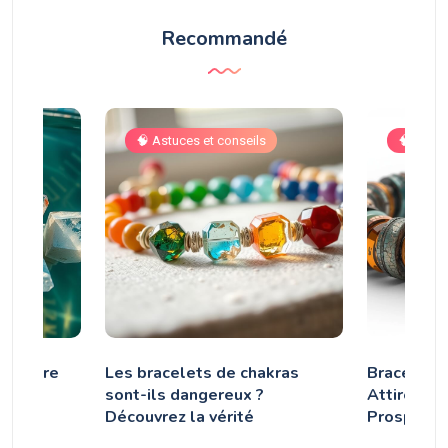
Recommandé
🧠 Astuces et conseils
🧠 Astuc
ent être
Les bracelets de chakras
Bracelet A
 ?
sont-ils dangereux ?
Attirer l’
Découvrez la vérité
Prospérit