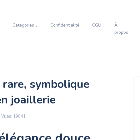
Catégories
Confidentialité
CGU
À
propos
 rare, symbolique
n joaillerie
Vues: 19641
'élégance douce