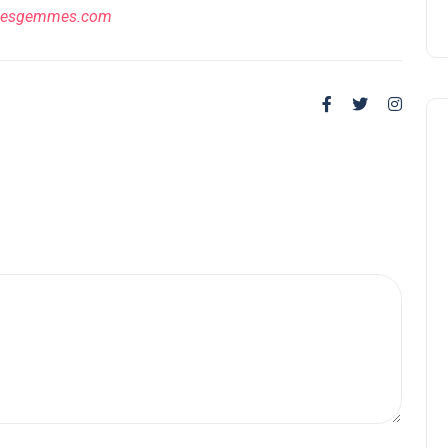
desgemmes.com
🧠 Astuces et conseils