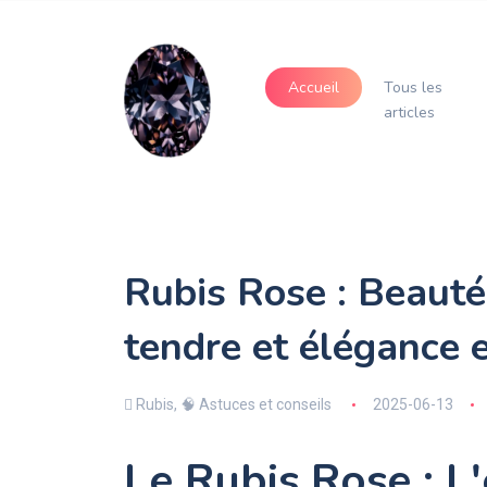
Accueil
Tous les
articles
Rubis Rose : Beauté
tendre et élégance e
Rubis
,
🧠 Astuces et conseils
2025-06-13
Le Rubis Rose : L