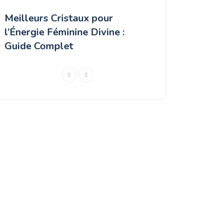
Meilleurs Cristaux pour
Bienfaits de do
l’Énergie Féminine Divine :
Quartz Rose : 
Guide Complet
et harmonie int