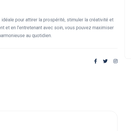
La beauté cachée des
imperfections dans un diamant
idéale pour attirer la prospérité, stimuler la créativité et
ment et en l’entretenant avec soin, vous pouvez maximiser
 harmonieuse au quotidien.