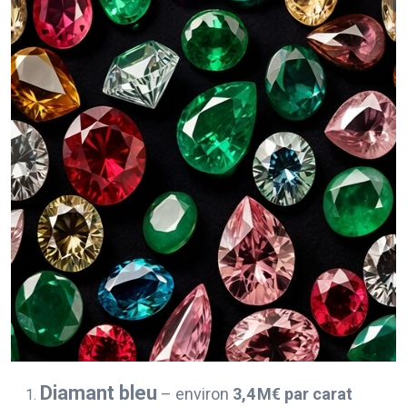
Diamant bleu
– environ
3,4 M€ par carat