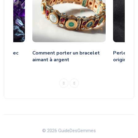
mir avec
Comment porter un bracelet
Perles Vert
hyste
aimant à argent
origine et
© 2026 GuideDesGemmes