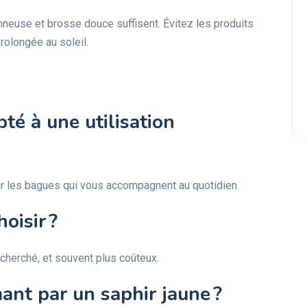
Les Pierres de Protection et d
nneuse et brosse douce suffisent. Évitez les produits
Force : Boucliers Énergétiques
rolongée au soleil.
et Alliées Spirituelles
pté à une utilisation
our les bagues qui vous accompagnent au quotidien.
oisir ?
recherché, et souvent plus coûteux.
ant par un saphir jaune ?