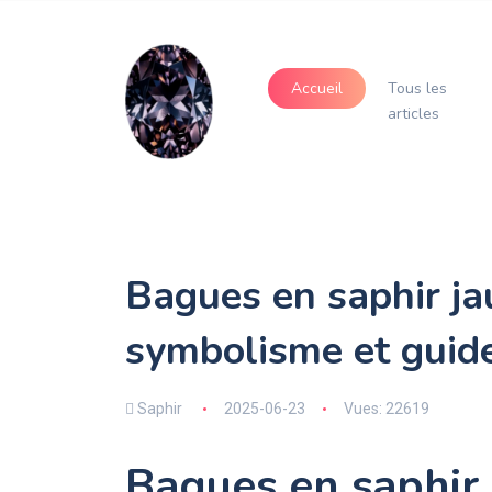
Accueil
Tous les
articles
Bagues en saphir jau
symbolisme et guid
Saphir
2025-06-23
Vues: 22619
Bagues en saphir 