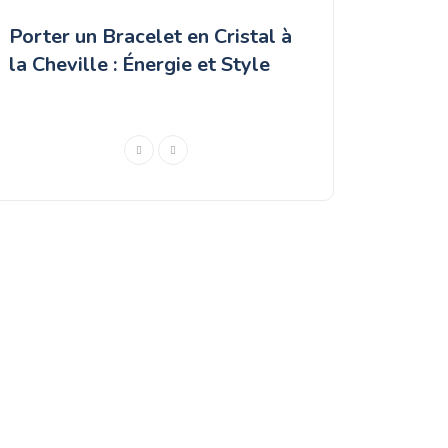
e
Porter un Bracelet en Cristal à
Spessartite Gar
la Cheville : Énergie et Style
complet d’un g
flamboyant