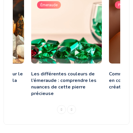
Émeraude
Pierres 
es pour le
Les différentes couleurs de
Comment p
 pour la
l’émeraude : comprendre les
en cornali
ite
nuances de cette pierre
créativité
précieuse