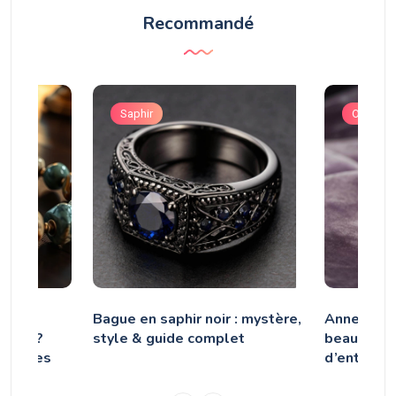
Recommandé
s
Saphir
Opale
erres
Bague en saphir noir : mystère,
Anneau de
eaux ?
style & guide complet
beauté, st
adaptées
d’entretie