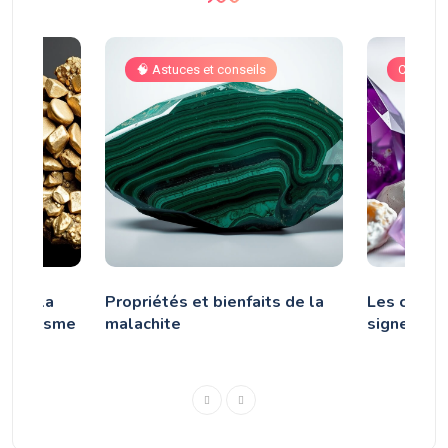
s
🧠 Astuces et conseils
Cristal
et de la
Propriétés et bienfaits de la
Les crista
symbolisme
malachite
signe du 