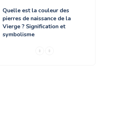
Quelle est la couleur des
La Vierge peut-
pierres de naissance de la
citrine ? Signifi
Vierge ? Signification et
bienfaits de cet
symbolisme