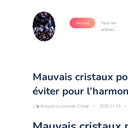
Accueil
Tous les
articles
Mauvais cristaux po
éviter pour l’harmon
🧠 Astuces et conseils
,
Cristal
2025-11-19
Mauvais cristaux 