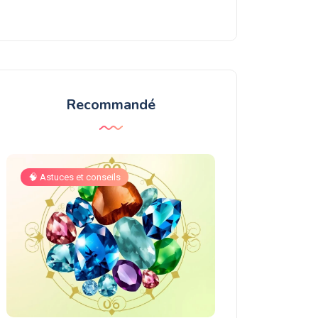
Recommandé
🧠 Astuces et conseils
🧠 Astuces et conse