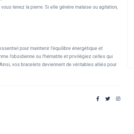
ous tenez la pierre. Si elle génère malaise ou agitation,
Aventurine verte et Cornaline
ensemble : signification et
bienfaits de cette combinaison
essentiel pour maintenir l’équilibre énergétique et
me l’obsidienne ou l’hématite et privilégiez celles qui
 Ainsi, vos bracelets deviennent de véritables alliés pour