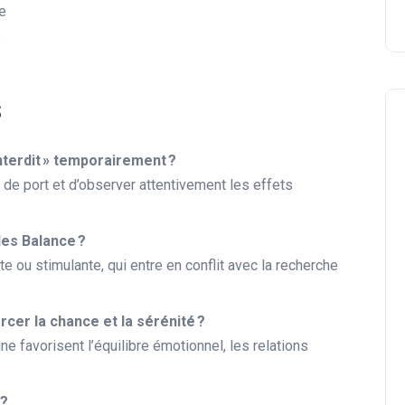
e
e
s
interdit » temporairement ?
 de port et d’observer attentivement les effets
🧠 Astuces et conseils
les Balance ?
te ou stimulante, qui entre en conflit avec la recherche
rcer la chance et la sérénité ?
ne favorisent l’équilibre émotionnel, les relations
 ?