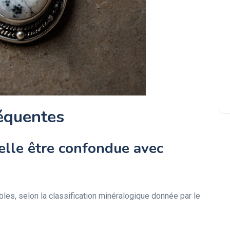
Comment savoir quel cristal es
fait pour vous ? Guide pour
choisir la bonne pierre
équentes
elle être confondue avec
les, selon la classification minéralogique donnée par le