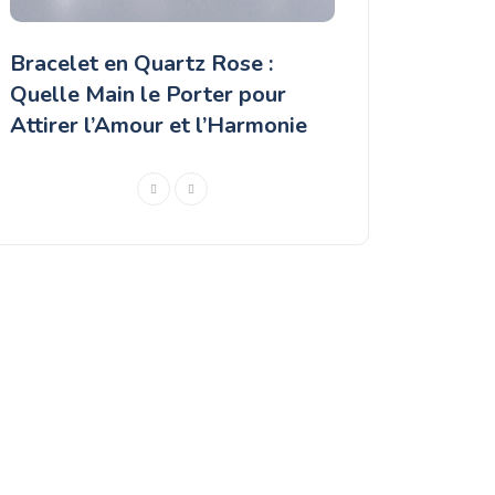
t
Bracelet en Quartz Rose :
Comment repérer
Quelle Main le Porter pour
guide complet p
Attirer l’Amour et l’Harmonie
un rubis authen