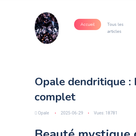
Accueil
Tous les
articles
Opale dendritique :
complet
Opale
2025-06-29
Vues: 18781
Beauté mystique 