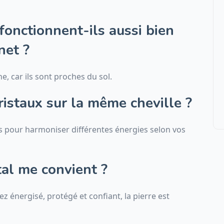
 fonctionnent-ils aussi bien
La Vierge peut-elle porter une
net ?
citrine ? Signification et
bienfaits de cette pierre
e, car ils sont proches du sol.
ristaux sur la même cheville ?
s pour harmoniser différentes énergies selon vos
tal me convient ?
ez énergisé, protégé et confiant, la pierre est