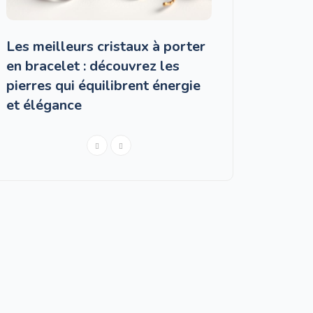
Les meilleurs cristaux à porter
Les pires crista
en bracelet : découvrez les
du Gémeaux — P
pierres qui équilibrent énergie
et alternatives
et élégance