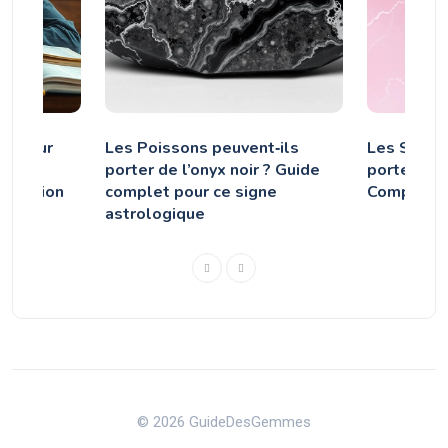
ux pour
Les Poissons peuvent‑ils
Les Sagitt
ats
porter de l’onyx noir ? Guide
porter le 
entration
complet pour ce signe
Compatibil
astrologique
© 2026 GuideDesGemmes