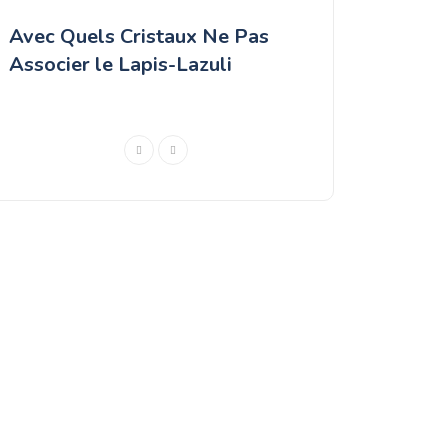
Avec Quels Cristaux Ne Pas
Meilleurs crist
Associer le Lapis-Lazuli
un cœur brisé 