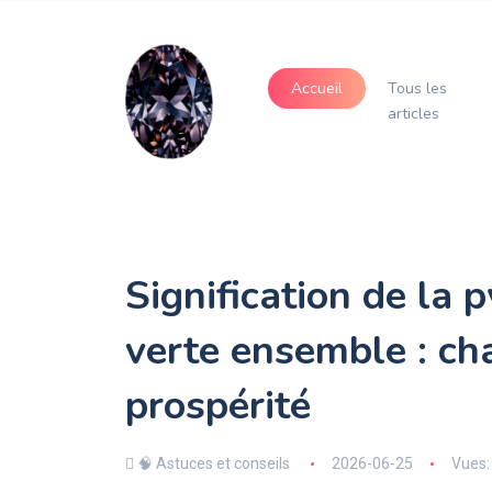
Accueil
Tous les
articles
Signification de la p
verte ensemble : ch
prospérité
🧠 Astuces et conseils
2026-06-25
Vues: