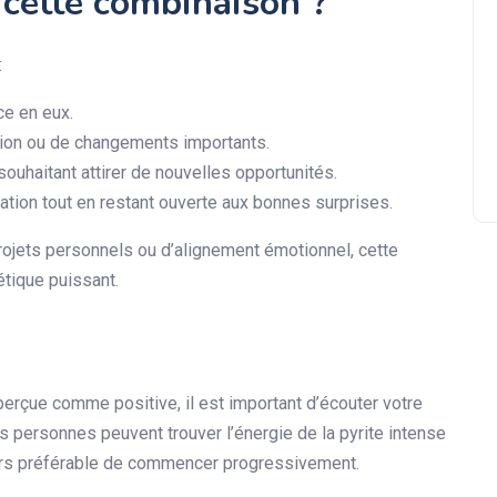
 cette combinaison ?
La tourmaline noire peut-elle
:
aller dans l’eau ? — Guide
complet
ce en eux.
ion ou de changements importants.
ouhaitant attirer de nouvelles opportunités.
ation tout en restant ouverte aux bonnes surprises.
projets personnels ou d’alignement émotionnel, cette
tique puissant.
erçue comme positive, il est important d’écouter votre
es personnes peuvent trouver l’énergie de la pyrite intense
ujours préférable de commencer progressivement.